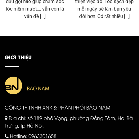
dầu gội nào giúp chăm sóc
thiện việc đó. Tóc sạch đẹp
tóc mềm mượt…. vẫn còn là
mỗi ngày sẽ làm bạn yêu
vấn đề […]
đời hơn. Có rất nhiều […]
GIỚI THIỆU
CÔNG TY TNHH XNK & PHÂN PHỐI BẢO NAM
Địa chỉ: số 189 phố Vọng, phường Đồng Tâm, Hai Bà
Trưng, tp Hà Nội.
Hotline:
0963301658