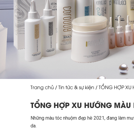
Trang chủ
/
Tin tức & sự kiện
/ TỔNG HỢP XU
TỔNG HỢP XU HƯỚNG MÀU 
Những màu tóc nhuộm đẹp hè 2021, đang làm mưa 
da.