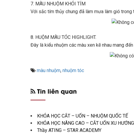
7. MÀU NHUỘM KHÓI TÍM
Với sắc tím thủy chung đã làm mưa làm gió trong t
8. HUỘM MÀU TÓC HIGHLIGHT.
Đây là kiểu nhuộm các màu xen kẽ nhau mang đến s
màu nhuộm
,
nhuộm tóc
Tin liên quan
KHÓA HỌC CẮT – UỐN – NHUỘM QUỐC TẾ
KHÓA HỌC NÂNG CAO – CẮT UỐN XU HƯỚNG
Thầy ATING – STAR ACADEMY