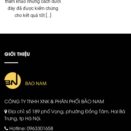
tham khảo những cách dưới
đây đã được kiểm chứng
cho kết quả tốt […]
GIỚI THIỆU
CÔNG TY TNHH XNK & PHÂN PHỐI BẢO NAM
Địa chỉ: số 189 phố Vọng, phường Đồng Tâm, Hai Bà
Trưng, tp Hà Nội.
Hotline:
0963301658