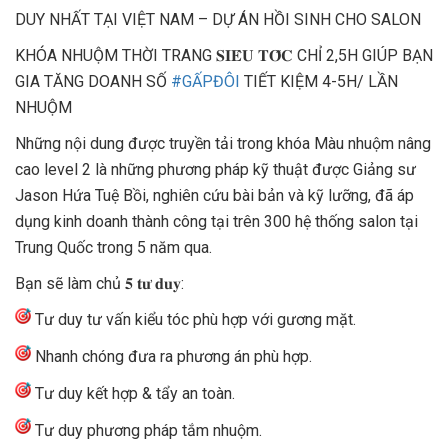
DUY NHẤT TẠI VIỆT NAM – DỰ ÁN HỒI SINH CHO SALON
KHÓA NHUỘM THỜI TRANG 𝐒𝐈𝐄̂𝐔 𝐓𝐎̂́𝐂 CHỈ 2,5H GIÚP BẠN
GIA TĂNG DOANH SỐ
#GẤPĐÔI
TIẾT KIỆM 4-5H/ LẦN
NHUỘM
Những nội dung được truyền tải trong khóa Màu nhuộm nâng
cao level 2 là những phương pháp kỹ thuật được Giảng sư
Jason Hứa Tuệ Bồi, nghiên cứu bài bản và kỹ lưỡng, đã áp
dụng kinh doanh thành công tại trên 300 hệ thống salon tại
Trung Quốc trong 5 năm qua.
Bạn sẽ làm chủ 𝟓 𝐭𝐮̛ 𝐝𝐮𝐲:
Tư duy tư vấn kiểu tóc phù hợp với gương mặt.
Nhanh chóng đưa ra phương án phù hợp.
Tư duy kết hợp & tẩy an toàn.
Tư duy phương pháp tắm nhuộm.